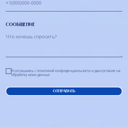
+1(000)000-0000
Сообщение
Что хочешь спросить?
Я соглашаюсь с
политикой конфиденциальности
и даю
согласие на
обработку моих данных
Отправить