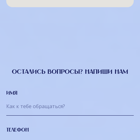
Остались вопросы? Напиши нам
Имя
Как к тебе обращаться?
Телефон